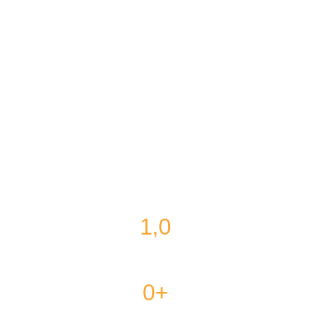
Bizim Hikayemiz
1,
0
Mutlu Müşteri
0
+