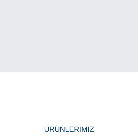
G
K
ÜRÜNLERİMİZ